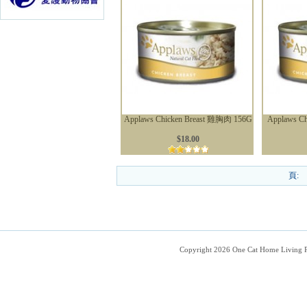
Applaws Chicken Breast 雞胸肉 156G
Applaws C
$18.00
頁:
Copyright 2026 One Cat Home Living 