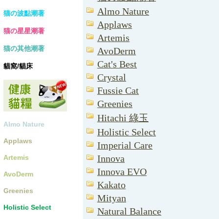
Almo Nature
猫の波點潮著
Applaws
猫の星星潮著
Artemis
猫の其他潮著
AvoDerm
Cat's Best
貓窩/貓床
Crystal
Fussie Cat
Greenies
Hitachi 綠玉
Almo Nature
Holistic Select
Applaws
Imperial Care
Innova
Artemis
Innova EVO
AvoDerm
Kakato
Greenies
Mityan
Holistic Select
Natural Balance