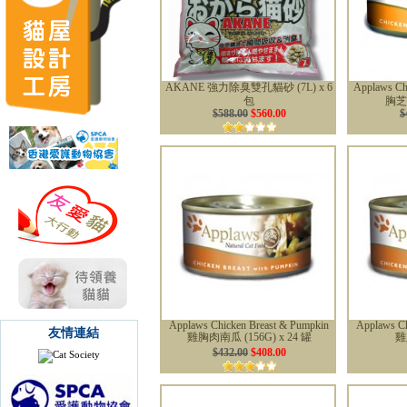
AKANE 強力除臭雙孔貓砂 (7L) x 6
Applaws Ch
包
胸芝士
$588.00
$560.00
$
Applaws Chicken Breast & Pumpkin
Applaws Ch
友情連結
雞胸肉南瓜 (156G) x 24 罐
雞
$432.00
$408.00