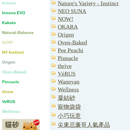
Nature's Variety - Instinct
Innova
NEO SUNA
Innova EVO
NOW!
Kakato
OKARA
Natural-Balance
Origen
Oven-Baked
NOW!
Pee Peachi
NV Instinct
Pinnacle
Origen
thrive
Oven-Baked
VéRUS
Wannyan
Pinnacle
Wellness
thrive
凝結砂
VeRUS
寵物袋袋
Wellness
小巧玩意
尖東忌廉哥人氣產品