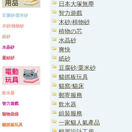
日本大塚無塵
智力遊戲
豆腐砂/栗米砂
木砂/植物砂
木砂/植物砂
植物の芯
紙砂
水晶砂
水晶砂
爽快
凝結砂
紙砂
豆腐砂/栗米砂
貓抓板玩具
貓窩/貓床
飲水器
郵寄服務
智力遊戲
飲水器
組裝服務
寵物袋袋
一家貓人氣產品
貓抓板玩具
貓屋設計工房